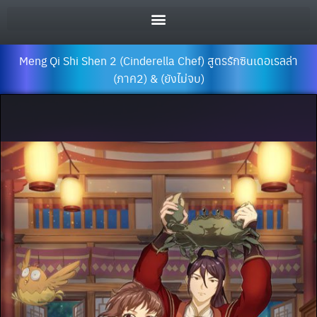
Meng Qi Shi Shen 2 (Cinderella Chef) สูตรรักซินเดอเรลล่า
(ภาค2) & (ยังไม่จบ)