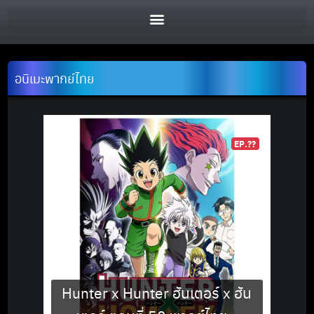
อนิเมะพากย์ไทย
EP.??
Hunter x Hunter ฮันเตอร์ x ฮัน