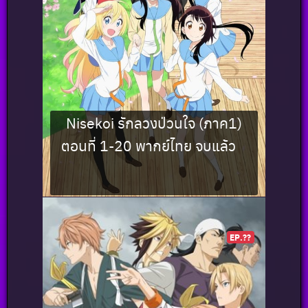
Nisekoi รักลวงป่วนใจ (ภาค1)
ตอนที่ 1-20 พากย์ไทย จบแล้ว
EP.??