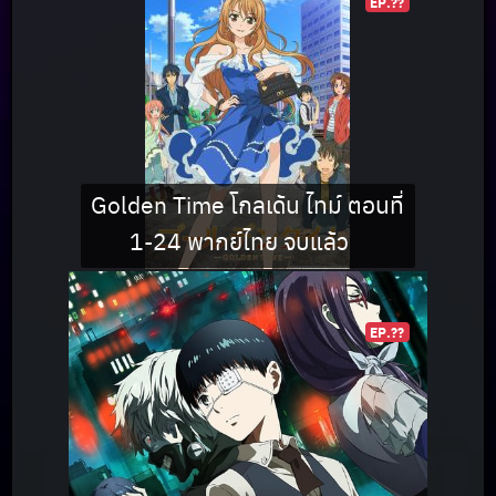
EP.??
Golden Time โกลเด้น ไทม์ ตอนที่
1-24 พากย์ไทย จบแล้ว
EP.??