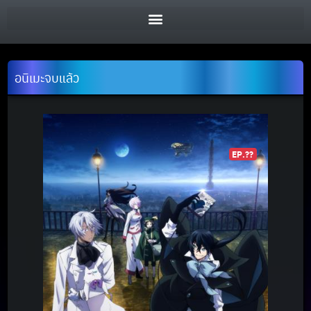
อนิเมะจบแล้ว
EP.??